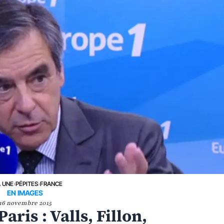
A UNE
›
PÉPITES
›
FRANCE
EN IMAGES
16 novembre 2015
aris : Valls, Fillon,