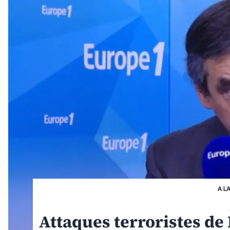
A L
Attaques terroristes de P