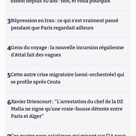
disent depuis 50 ans : non, et voilà pourquoi
3
Répression en Iran : ce qui s'est vraiment passé
pendant que Paris regardait ailleurs
4
Gens du voyage : la nouvelle incursion régalienne
d'Attal fait des vagues
5
Cette autre crise migratoire (semi-orchestrée) qui
se profile après Ceuta
6
Xavier Driencourt : "L’arrestation du chef de la DZ
Mafia ne signe qu’une vraie-fausse détente entre
Paris et Alger"
Ces quatre pays asiatiques qui misent sur l’IA pour