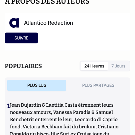
A PROPOS DES AUTEURS
Atlantico Rédaction
SUIVRE
POPULAIRES
24 Heures
7 Jours
PLUS LUS
PLUS PARTAGES
1
Jean Dujardin & Laetitia Casta étrennent leurs
nouveaux amours, Vanessa Paradis & Samuel
Benchetrit enterrent le leur; Leonardo di Caprio
fond, Victoria Beckham fait du brukini, Cristiano
Ronaldo du bisco-fils; Suri ex Cruise joue du