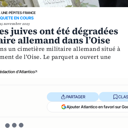
A UNE
›
PÉPITES
›
FRANCE
QUETE EN COURS
15 novembre 2023
es juives ont été dégradées
aire allemand dans l’Oise
ans un cimetière militaire allemand situé à
ent de l'Oise. Le parquet a ouvert une
édaction d'Atlantico
PARTAGER
CLAS
Ajouter Atlantico en favori sur Go