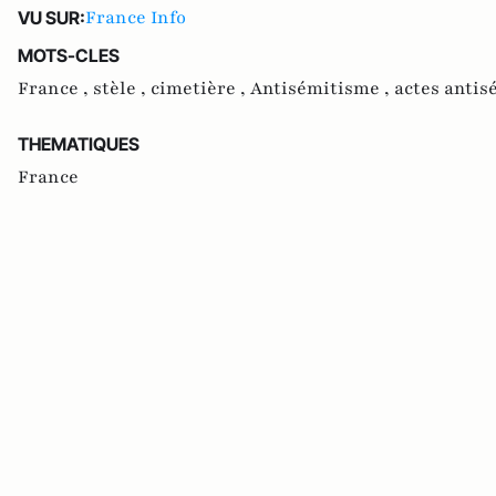
France Info
VU SUR:
MOTS-CLES
France ,
stèle ,
cimetière ,
Antisémitisme ,
actes antis
THEMATIQUES
France