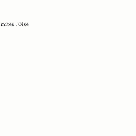
émites ,
Oise