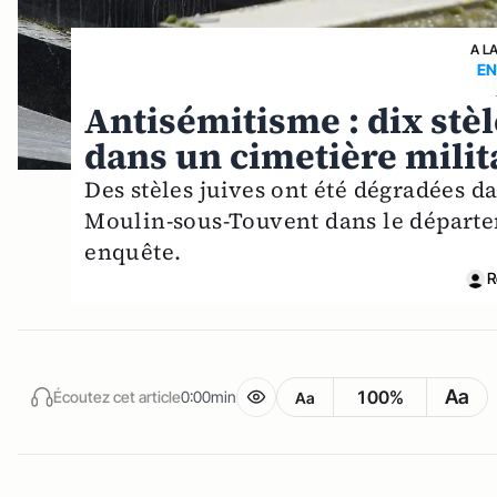
A L
EN
Antisémitisme : dix stèl
dans un cimetière milit
Des stèles juives ont été dégradées d
Moulin-sous-Touvent dans le départem
enquête.
R
Aa
100%
Écoutez cet article
0:00min
Aa