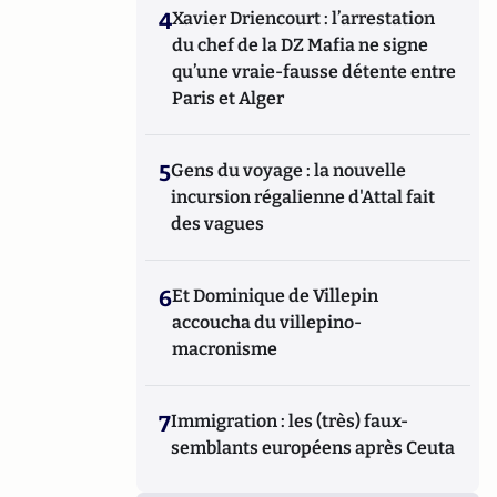
4
Xavier Driencourt : l’arrestation
du chef de la DZ Mafia ne signe
qu’une vraie-fausse détente entre
Paris et Alger
5
Gens du voyage : la nouvelle
incursion régalienne d'Attal fait
des vagues
6
Et Dominique de Villepin
accoucha du villepino-
macronisme
7
Immigration : les (très) faux-
semblants européens après Ceuta