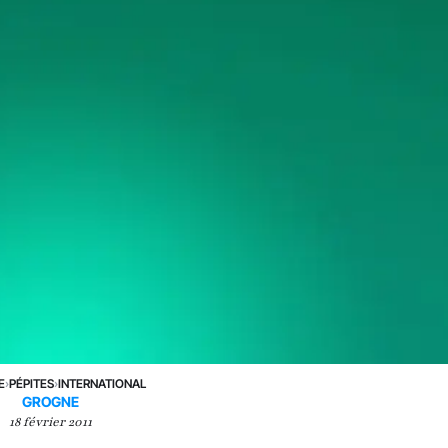
E
›
PÉPITES
›
INTERNATIONAL
GROGNE
18 février 2011