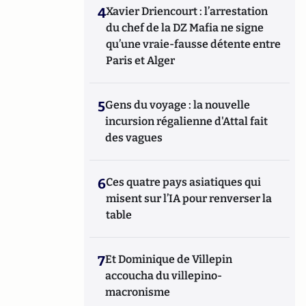
4
Xavier Driencourt : l’arrestation
du chef de la DZ Mafia ne signe
qu’une vraie-fausse détente entre
Paris et Alger
5
Gens du voyage : la nouvelle
incursion régalienne d'Attal fait
des vagues
6
Ces quatre pays asiatiques qui
misent sur l’IA pour renverser la
table
7
Et Dominique de Villepin
accoucha du villepino-
macronisme