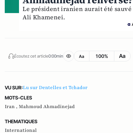
Ahmadinejad renversé?
Le président iranien aurait été sauv
Ali Khamenei.
Aa
100%
Écoutez cet article
0:00min
Aa
Lu sur Dentelles et Tchador
VU SUR:
MOTS-CLES
Iran ,
Mahmoud Ahmadinejad
THEMATIQUES
International