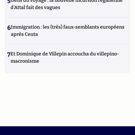
5
Gens du voyage : la nouvelle incursion régalienne
d'Attal fait des vagues
6
Immigration : les (très) faux-semblants européens
après Ceuta
7
Et Dominique de Villepin accoucha du villepino-
macronisme