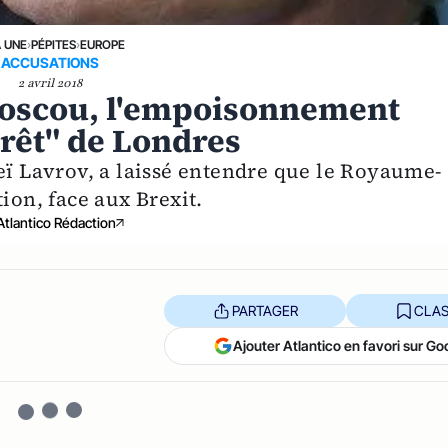
A UNE
›
PÉPITES
›
EUROPE
ACCUSATIONS
2 avril 2018
 Moscou, l'empoisonnement
érêt" de Londres
eï Lavrov, a laissé entendre que le Royaume-
ion, face aux Brexit.
Atlantico Rédaction
PARTAGER
CLAS
Ajouter Atlantico en favori sur Go