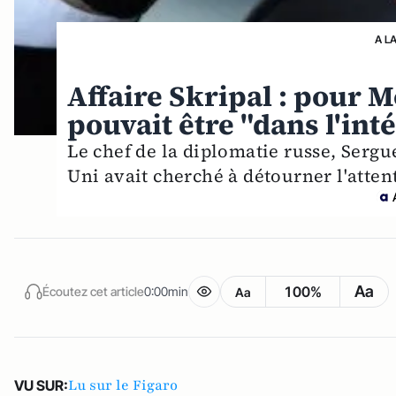
A L
Affaire Skripal : pour
pouvait être "dans l'int
Le chef de la diplomatie russe, Sergu
Uni avait cherché à détourner l'attent
Aa
100%
Écoutez cet article
0:00min
Aa
Lu sur le Figaro
VU SUR: