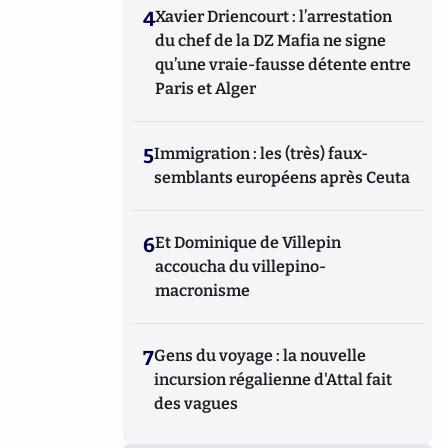
4
Xavier Driencourt : l’arrestation
du chef de la DZ Mafia ne signe
qu’une vraie-fausse détente entre
Paris et Alger
5
Immigration : les (très) faux-
semblants européens après Ceuta
6
Et Dominique de Villepin
accoucha du villepino-
macronisme
7
Gens du voyage : la nouvelle
incursion régalienne d'Attal fait
des vagues