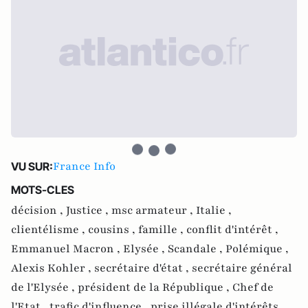
France Info
VU SUR:
MOTS-CLES
décision ,
Justice ,
msc armateur ,
Italie ,
clientélisme ,
cousins ,
famille ,
conflit d'intérêt ,
Emmanuel Macron ,
Elysée ,
Scandale ,
Polémique ,
Alexis Kohler ,
secrétaire d'état ,
secrétaire général
de l'Elysée ,
président de la République ,
Chef de
l'Etat ,
trafic d'influence ,
prise illégale d'intérêts ,