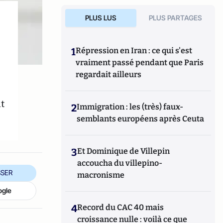
PLUS LUS
PLUS PARTAGES
1
Répression en Iran : ce qui s'est
vraiment passé pendant que Paris
regardait ailleurs
t
2
Immigration : les (très) faux-
semblants européens après Ceuta
3
Et Dominique de Villepin
accoucha du villepino-
SER
macronisme
ogle
4
Record du CAC 40 mais
croissance nulle : voilà ce que