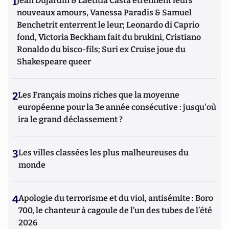
1
Jean Dujardin & Laetitia Casta étrennent leurs
nouveaux amours, Vanessa Paradis & Samuel
Benchetrit enterrent le leur; Leonardo di Caprio
fond, Victoria Beckham fait du brukini, Cristiano
Ronaldo du bisco-fils; Suri ex Cruise joue du
Shakespeare queer
2
Les Français moins riches que la moyenne
européenne pour la 3e année consécutive : jusqu'où
ira le grand déclassement ?
3
Les villes classées les plus malheureuses du
monde
4
Apologie du terrorisme et du viol, antisémite : Boro
700, le chanteur à cagoule de l’un des tubes de l’été
2026