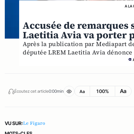
A LA
Accusée de remarques 
Laetitia Avia va porter 
Après la publication par Mediapart d
députée LREM Laetitia Avia dénonce
Aa
100%
Écoutez cet article
0:00min
Aa
Le Figaro
VU SUR:
MOTS-CLES