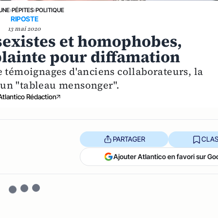
 UNE
›
PÉPITES
›
POLITIQUE
RIPOSTE
13 mai 2020
sexistes et homophobes,
plainte pour diffamation
e témoignages d'anciens collaborateurs, la
 un "tableau mensonger".
Atlantico Rédaction
PARTAGER
CLAS
Ajouter Atlantico en favori sur Go