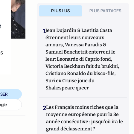
PLUS LUS
PLUS PARTAGES
e
1
Jean Dujardin & Laetitia Casta
étrennent leurs nouveaux
amours, Vanessa Paradis &
us
Samuel Benchetrit enterrent le
leur; Leonardo di Caprio fond,
Victoria Beckham fait du brukini,
Cristiano Ronaldo du bisco-fils;
Suri ex Cruise joue du
Shakespeare queer
SER
ogle
2
Les Français moins riches que la
moyenne européenne pour la 3e
année consécutive : jusqu'où ira le
grand déclassement ?