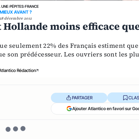
A UNE
›
PÉPITES
›
FRANCE
MIEUX AVANT ?
28 décembre 2012
 Hollande moins efficace qu
ue seulement 22% des Français estiment que
ue son prédécesseur. Les ouvriers sont les pl
Atlantico Rédaction
PARTAGER
CLAS
Ajouter Atlantico en favori sur Go