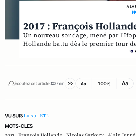
A LA
N
2017 : François Holland
Un nouveau sondage, mené par l'Ifop
Hollande battu dès le premier tour de
Aa
100%
Écoutez cet article
0:00min
Aa
Lu sur RTL
VU SUR:
MOTS-CLES
2017 ,
François Hollande ,
Nicolas Sarkozy ,
Alain Juppé