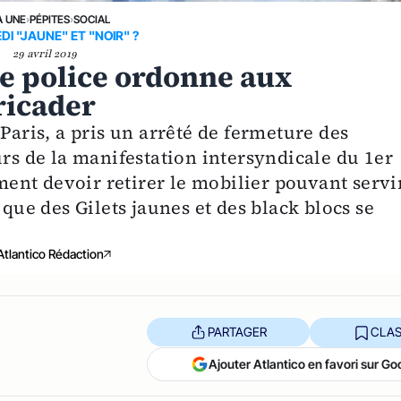
A UNE
›
PÉPITES
›
SOCIAL
I "JAUNE" ET "NOIR" ?
29 avril 2019
 de police ordonne aux
ricader
Paris, a pris un arrêté de fermeture des
urs de la manifestation intersyndicale du 1er
nt devoir retirer le mobilier pouvant servi
 que des Gilets jaunes et des black blocs se
Atlantico Rédaction
PARTAGER
CLAS
Ajouter Atlantico en favori sur Go