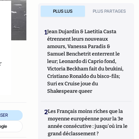
PLUS LUS
PLUS PARTAGES
1
Jean Dujardin & Laetitia Casta
étrennent leurs nouveaux
amours, Vanessa Paradis &
Samuel Benchetrit enterrent le
leur; Leonardo di Caprio fond,
r
Victoria Beckham fait du brukini,
Cristiano Ronaldo du bisco-fils;
Suri ex Cruise joue du
Shakespeare queer
2
Les Français moins riches que la
SER
moyenne européenne pour la 3e
année consécutive : jusqu'où ira le
ogle
grand déclassement ?