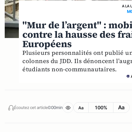
A LA 
M
"Mur de l’argent" : mob
contre la hausse des fra
Européens
Plusieurs personnalités ont publié u
colonnes du JDD. Ils dénoncent l’augm
étudiants non-communautaires.
Aa
100%
Écoutez cet article
0:00min
Aa