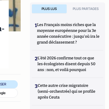
PLUS LUS
PLUS PARTAGES
1
Les Français moins riches que la
n-
moyenne européenne pour la 3e
année consécutive : jusqu'où ira le
grand déclassement ?
2
L’été 2026 confirme tout ce que
les écologistes disent depuis 50
ans : non, et voilà pourquoi
SER
3
Cette autre crise migratoire
(semi-orchestrée) qui se profile
ogle
après Ceuta