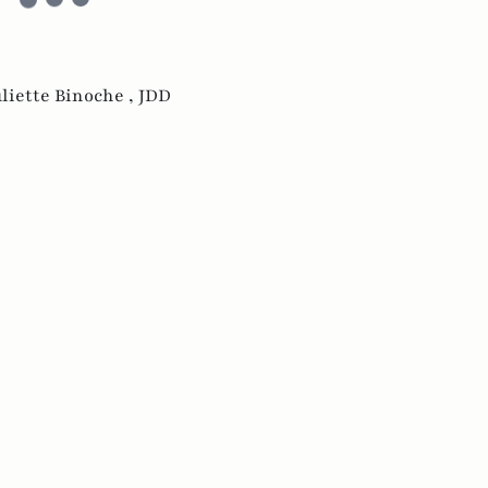
uliette Binoche ,
JDD