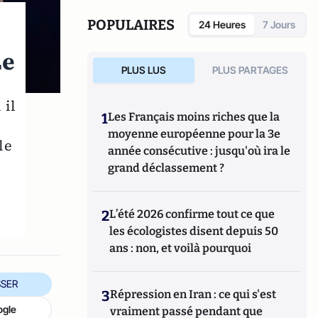
POPULAIRES
24 Heures
7 Jours
Le
PLUS LUS
PLUS PARTAGES
 il
1
Les Français moins riches que la
moyenne européenne pour la 3e
le
année consécutive : jusqu'où ira le
grand déclassement ?
2
L’été 2026 confirme tout ce que
les écologistes disent depuis 50
ans : non, et voilà pourquoi
SER
3
Répression en Iran : ce qui s'est
ogle
vraiment passé pendant que