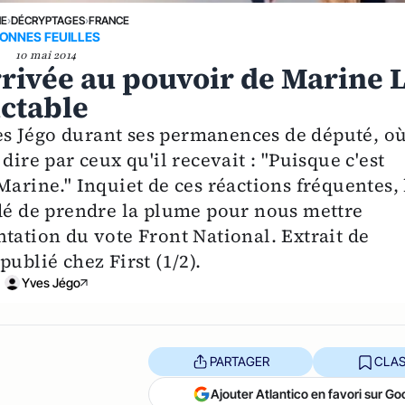
NE
›
DÉCRYPTAGES
›
FRANCE
ONNES FEUILLES
10 mai 2014
arrivée au pouvoir de Marine 
uctable
Yves Jégo durant ses permanences de député, où
dire par ceux qu'il recevait : "Puisque c'est
Marine." Inquiet de ces réactions fréquentes, 
idé de prendre la plume pour nous mettre
tation du vote Front National. Extrait de
ublié chez First (1/2).
Yves Jégo
PARTAGER
CLAS
Ajouter Atlantico en favori sur Go