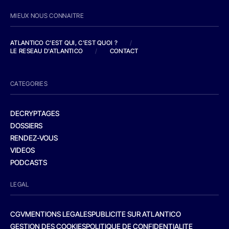
MIEUX NOUS CONNAITRE
ATLANTICO C'EST QUI, C'EST QUOI ?
/
LE RESEAU D'ATLANTICO
/
CONTACT
CATEGORIES
DECRYPTAGES
DOSSIERS
RENDEZ-VOUS
VIDEOS
PODCASTS
LEGAL
CGV
MENTIONS LEGALES
PUBLICITE SUR ATLANTICO
GESTION DES COOKIES
POLITIQUE DE CONFIDENTIALITE