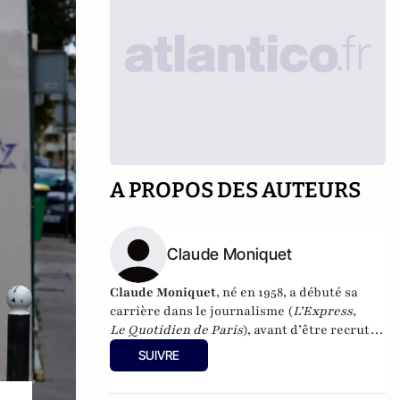
A PROPOS DES AUTEURS
Claude Moniquet
Claude Moniquet
, né en 1958, a débuté sa
carrière dans le journalisme (
L’Express,
Le Quotidien de Paris
), avant d’être recruté
par la Dgse pour devenir "agent de terrain"
SUIVRE
clandestin. Il exerce ainsi sous cette
couverture derrière le Rideau de fer à la fin