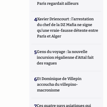
Paris regardait ailleurs
4
Xavier Driencourt : l’arrestation
du chef de la DZ Mafia ne signe
qu’une vraie-fausse détente entre
Paris et Alger
5
Gens du voyage : la nouvelle
incursion régalienne d'Attal fait
des vagues
6
Et Dominique de Villepin
accoucha du villepino-
macronisme
7
Ces quatre pays asiatiques qui