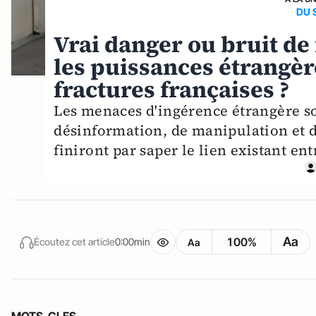
DU 
Vrai danger ou bruit de
les puissances étrangèr
fractures françaises ?
Les menaces d'ingérence étrangère so
désinformation, de manipulation et 
finiront par saper le lien existant entr
Aa
100%
Écoutez cet article
0:00min
Aa
MOTS-CLES