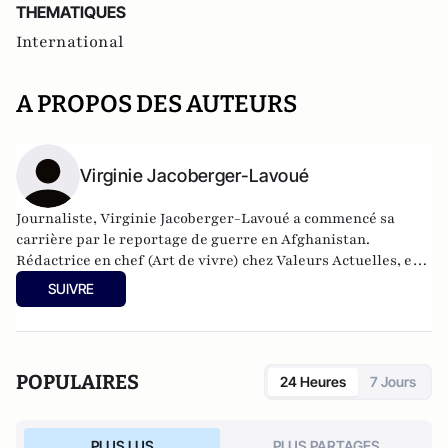
THEMATIQUES
International
A PROPOS DES AUTEURS
Virginie Jacoberger-Lavoué
Journaliste, Virginie Jacoberger-Lavoué a commencé sa
carrière par le reportage de guerre en Afghanistan.
Rédactrice en chef (Art de vivre) chez Valeurs Actuelles, elle
couvre l'actualité politique du Brésil depuis dix ans. Elle a
SUIVRE
signé en 2016 Ils sont fous, ces Brésiliens !
POPULAIRES
24 Heures
7 Jours
PLUS LUS
PLUS PARTAGES