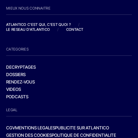
MIEUX NOUS CONNAITRE
ATLANTICO C'EST QUI, C'EST QUOI ?
/
LE RESEAU D'ATLANTICO
/
CONTACT
CATEGORIES
DECRYPTAGES
DOSSIERS
RENDEZ-VOUS
VIDEOS
PODCASTS
LEGAL
CGV
MENTIONS LEGALES
PUBLICITE SUR ATLANTICO
GESTION DES COOKIES
POLITIQUE DE CONFIDENTIALITE