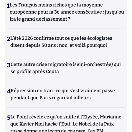
1
Les Français moins riches que la moyenne
européenne pour la 3e année consécutive : jusqu'où
ira le grand déclassement ?
2
L’été 2026 confirme tout ce que les écologistes
disent depuis 50 ans : non, et voilà pourquoi
3
Cette autre crise migratoire (semi-orchestrée) qui
se profile après Ceuta
4
Répression en Iran : ce qui s'est vraiment passé
pendant que Paris regardait ailleurs
5
Le Point révèle ce qu'on sniffe à l'Elysée, Marianne
que Xavier Niel hacke l'Etat; Le Nobel de la Paix
russe donne une leçon de courage, l'ex PM