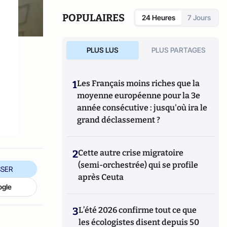
POPULAIRES
24 Heures
7 Jours
PLUS LUS
PLUS PARTAGES
1
Les Français moins riches que la
moyenne européenne pour la 3e
année consécutive : jusqu'où ira le
grand déclassement ?
2
Cette autre crise migratoire
(semi-orchestrée) qui se profile
SER
après Ceuta
ogle
3
L’été 2026 confirme tout ce que
les écologistes disent depuis 50