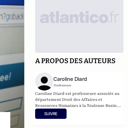
A PROPOS DES AUTEURS
Caroline Diard
Professeure
Caroline Diard est professeure associée au
département Droit des Affaires et
Ressources Humaines à la Toulouse Business
School (TBS Education).
SUIVRE