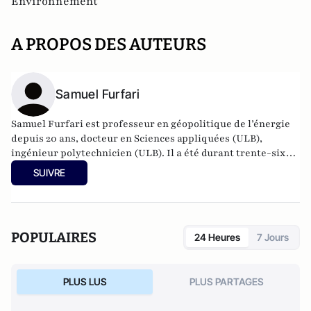
Environnement
A PROPOS DES AUTEURS
Samuel Furfari
Samuel Furfari est professeur en géopolitique de l’énergie
depuis 20 ans, docteur en Sciences appliquées (ULB),
ingénieur polytechnicien (ULB). Il a été durant trente-six
ans haut fonctionnaire à la Direction générale de l'énergie
SUIVRE
de la Commission européenne. Auteur de 18 livres.
POPULAIRES
24 Heures
7 Jours
PLUS LUS
PLUS PARTAGES