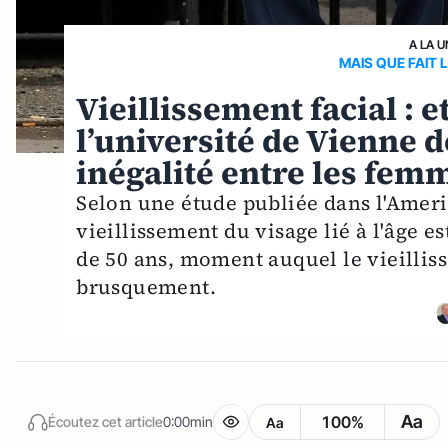
A LA U
MAIS QUE FAIT 
Vieillissement facial : e
l’université de Vienne
inégalité entre les fe
Selon une étude publiée dans l'Ameri
vieillissement du visage lié à l'âge e
de 50 ans, moment auquel le vieillis
brusquement.
Aa
100%
Écoutez cet article
0:00min
Aa