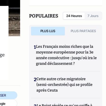
POPULAIRES
24 Heures
7 Jours
PLUS LUS
PLUS PARTAGES
1
Les Français moins riches que la
moyenne européenne pour la 3e
âge
année consécutive : jusqu'où ira le
grand déclassement ?
2
Cette autre crise migratoire
(semi-orchestrée) qui se profile
après Ceuta
SER
ogle
Le Point révèle ce qu'on sniffe à