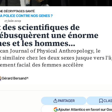
NE
›
DÉCRYPTAGES
›
SANTÉ
LA POLICE CONTRE NOS GENES ?
17 juin 2019
t des scientifiques de
 débusquèrent une énorme
mmes et les hommes…
can Journal of Physical Anthropology, le
st similaire chez les deux sexes jusque vers l'
sement facial des femmes accélère
Gérard Bersand
PARTAGER
CLAS
Ajouter Atlantico en favori sur Go