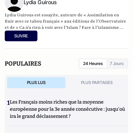
Lydia Guirous
Lydia Guirous est essayite, auteure de « Assimilation en
finir avec ce tabou français » aux éditions de l’Observatoire
et de « Ca n’a rien à voir avec l’Islam ? Face à l’islamisme
réveillons-nous » aux éditions Plon, réédition en version
SUIVRE
augmentée et inédite.
POPULAIRES
24 Heures
7 Jours
PLUS LUS
PLUS PARTAGES
1
Les Français moins riches que la moyenne
européenne pour la 3e année consécutive : jusqu'où
ira le grand déclassement ?