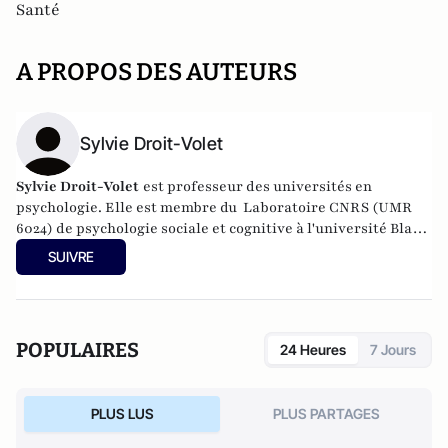
Santé
A PROPOS DES AUTEURS
Sylvie Droit-Volet
Sylvie Droit-Volet
est professeur des universités en
psychologie. Elle est membre du Laboratoire CNRS (UMR
6024) de psychologie sociale et cognitive à l'université Blaise
Pascal à Clermont-Ferrand où elle dirige une équipe CNRS
SUIVRE
"
Emotion, affect et cognition
".
Depuis sa thèse de doctorat en
psychologie, elle étudie la perception du temps chez l'être
humain et les mécanismes à l'origine de ses distorsions du
temps, de ce qu'on appelle les illusions temporelles. Ses
POPULAIRES
24 Heures
7 Jours
études portent notamment sur les variations des conduites
temporelles tout au long de la vie, chez les enfants plus
particulièrement, mais aussi chez les jeunes adultes ou les
PLUS LUS
PLUS PARTAGES
personnes âgées.