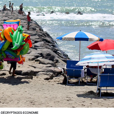
E
›
DÉCRYPTAGES
›
ECONOMIE