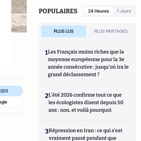
POPULAIRES
24 Heures
7 Jours
PLUS LUS
PLUS PARTAGES
1
Les Français moins riches que la
moyenne européenne pour la 3e
année consécutive : jusqu'où ira le
grand déclassement ?
SER
2
L’été 2026 confirme tout ce que
ogle
les écologistes disent depuis 50
ans : non, et voilà pourquoi
3
Répression en Iran : ce qui s'est
vraiment passé pendant que