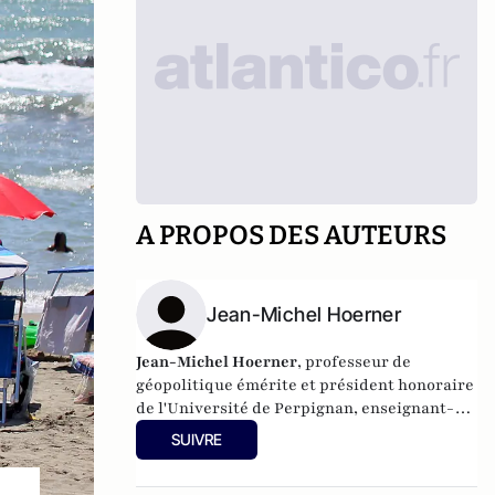
A PROPOS DES AUTEURS
Jean-Michel Hoerner
Jean-Michel Hoerner
, professeur de
géopolitique émérite et président honoraire
de l'Université de Perpignan, enseignant-
chercheur à l'IDRAC-IEFT, auteur avec
SUIVRE
Catherine Sicart de
Tourisme, une affaire de
classe
(Balzac Editeur, 2015)