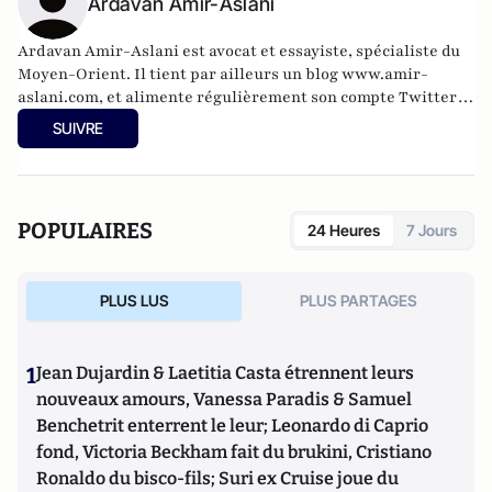
Ardavan Amir-Aslani
Ardavan Amir-Aslani est avocat et essayiste, spécialiste du
Moyen-Orient. Il tient par ailleurs un blog
www.amir-
aslani.com
, et alimente régulièrement son compte Twitter:
@a_amir_aslani.
SUIVRE
POPULAIRES
24 Heures
7 Jours
PLUS LUS
PLUS PARTAGES
1
Jean Dujardin & Laetitia Casta étrennent leurs
nouveaux amours, Vanessa Paradis & Samuel
Benchetrit enterrent le leur; Leonardo di Caprio
fond, Victoria Beckham fait du brukini, Cristiano
Ronaldo du bisco-fils; Suri ex Cruise joue du