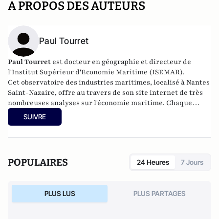
A PROPOS DES AUTEURS
Paul Tourret
Paul Tourret
est docteur en géographie et directeur de
l'Institut Supérieur d'Economie Maritime (ISEMAR).
Cet observatoire des industries maritimes, localisé à Nantes
Saint-Nazaire, offre au travers de son
site internet
de très
nombreuses analyses sur l'économie maritime. Chaque
année, l'ISEMAR participe à un ouvrage de référence publié
SUIVRE
par le Marin, l'Atlas des Enjeux Maritimes.
POPULAIRES
24 Heures
7 Jours
PLUS LUS
PLUS PARTAGES