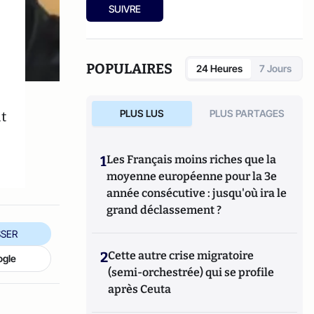
SUIVRE
POPULAIRES
24 Heures
7 Jours
t
PLUS LUS
PLUS PARTAGES
1
Les Français moins riches que la
moyenne européenne pour la 3e
année consécutive : jusqu'où ira le
grand déclassement ?
SER
2
Cette autre crise migratoire
ogle
(semi-orchestrée) qui se profile
après Ceuta