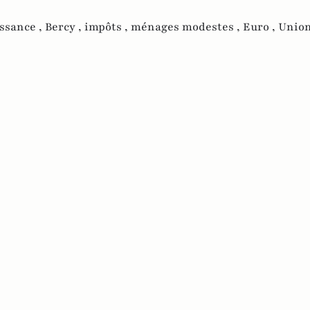
issance ,
Bercy ,
impôts ,
ménages modestes ,
Euro ,
Unio