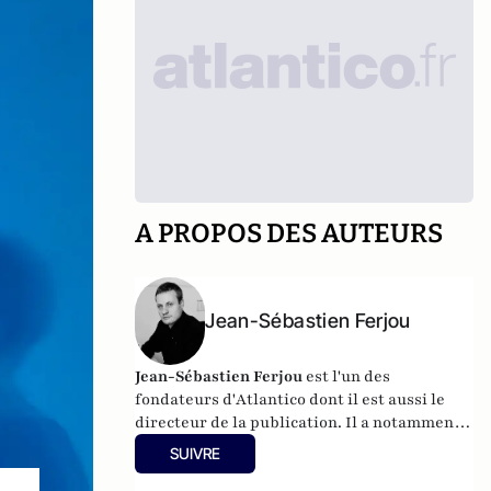
A PROPOS DES AUTEURS
Jean-Sébastien Ferjou
Jean-Sébastien Ferjou
est l'un des
fondateurs d'
Atlantico
dont il est aussi le
directeur de la publication. Il a notamment
travaillé à LCI, pour TF1 et fait de la
SUIVRE
production télévisuelle.