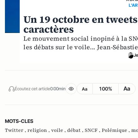
L'A
Un 19 octobre en tweets
caractères
Le mouvement social inopiné à la SN
les débats sur le voile... Jean-Sébasti
Je
Aa
100%
Écoutez cet article
0:00min
Aa
MOTS-CLES
Twitter ,
religion ,
voile ,
débat ,
SNCF ,
Polémique ,
mo