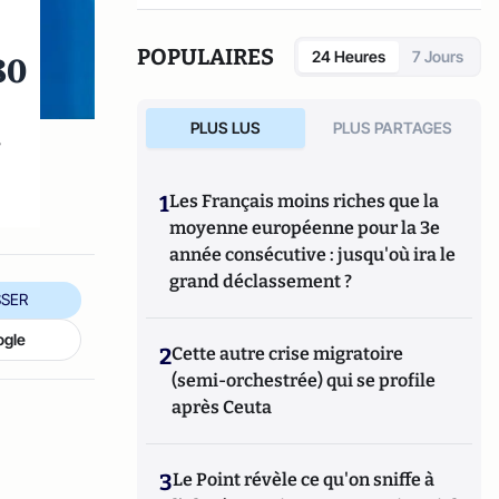
POPULAIRES
80
24 Heures
7 Jours
PLUS LUS
PLUS PARTAGES
s
1
Les Français moins riches que la
moyenne européenne pour la 3e
année consécutive : jusqu'où ira le
grand déclassement ?
SER
ogle
2
Cette autre crise migratoire
(semi-orchestrée) qui se profile
après Ceuta
3
Le Point révèle ce qu'on sniffe à