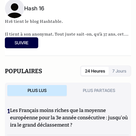
Hash 16
H16 tient le blog
Hashtable
.
Il tient à son anonymat. Tout juste sait-on, qu'à 37 ans, cet
informaticien à l'humour acerbe habite en Belgique et
SUIVRE
travaille pour
"une grosse boutique qui produit, gère et
manipule beaucoup, beaucoup de documents".
POPULAIRES
24 Heures
7 Jours
PLUS LUS
PLUS PARTAGES
1
Les Français moins riches que la moyenne
européenne pour la 3e année consécutive : jusqu'où
ira le grand déclassement ?