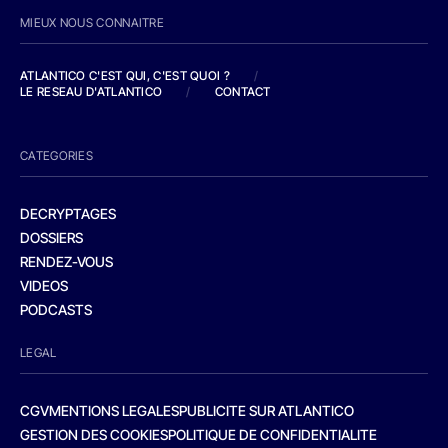
MIEUX NOUS CONNAITRE
ATLANTICO C'EST QUI, C'EST QUOI ?
/
LE RESEAU D'ATLANTICO
/
CONTACT
CATEGORIES
DECRYPTAGES
DOSSIERS
RENDEZ-VOUS
VIDEOS
PODCASTS
LEGAL
CGV
MENTIONS LEGALES
PUBLICITE SUR ATLANTICO
GESTION DES COOKIES
POLITIQUE DE CONFIDENTIALITE