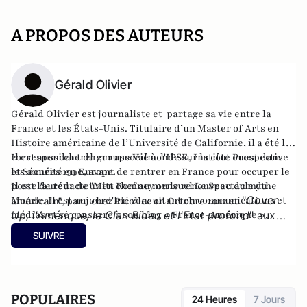
A PROPOS DES AUTEURS
Gérald Olivier
Gérald Olivier est journaliste et partage sa vie entre la
France et les États-Unis. Titulaire d’un Master of Arts en
Histoire américaine de l’Université de Californie, il a été le
correspondant du groupe Valmonde sur la côte ouest dans
Il est aussi chercheur associé à l'IPSE, Institut Prospective
les années 1990, avant de rentrer en France pour occuper le
et Sécurité en Europe.
poste de rédacteur en chef au mensuel Le Spectacle du
Il est l'auteur de
"Mitt Romney ou le renouveau du mythe
"
Cover
Monde. Il est aujourd'hui consultant en communications et
américain"
, paru chez Picollec on Octobre 2012 et
médias et se consacre à son
Up, l'Amérique, le Clan Biden et l'Etat profond
blog « France-Amérique »
" aux
.
éditions Konfident.
SUIVRE
POPULAIRES
24 Heures
7 Jours