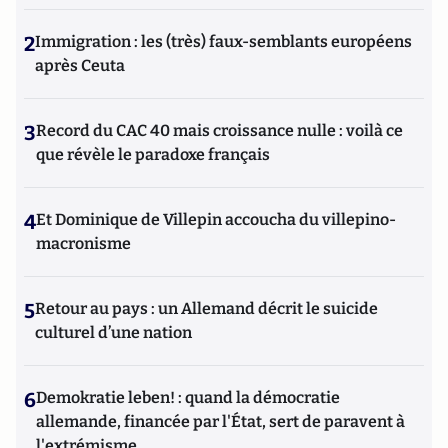
2
Immigration : les (très) faux-semblants européens
après Ceuta
3
Record du CAC 40 mais croissance nulle : voilà ce
que révèle le paradoxe français
4
Et Dominique de Villepin accoucha du villepino-
macronisme
5
Retour au pays : un Allemand décrit le suicide
culturel d’une nation
6
Demokratie leben! : quand la démocratie
allemande, financée par l'État, sert de paravent à
l'extrémisme