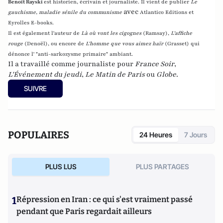
Benoît Rayski
est historien, écrivain et journaliste. Il vient de publier
Le
avec
gauchisme, maladie sénile du communisme
Atlantico Editions et
Eyrolles E-books.
Il est également l'auteur de
Là où vont les cigognes
(Ramsay),
L'affiche
rouge
(Denoël), ou encore de
L'homme que vous aimez haïr
(Grasset)
qui
dénonce l' "anti-sarkozysme primaire" ambiant.
Il a travaillé comme journaliste pour
France Soir
,
L'Événement du jeudi
,
Le Matin de Paris
ou
Globe
.
SUIVRE
POPULAIRES
24 Heures
7 Jours
PLUS LUS
PLUS PARTAGES
1
Répression en Iran : ce qui s'est vraiment passé
pendant que Paris regardait ailleurs