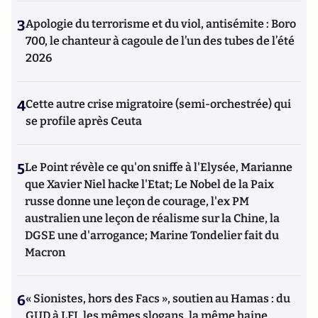
3
Apologie du terrorisme et du viol, antisémite : Boro
700, le chanteur à cagoule de l’un des tubes de l’été
2026
4
Cette autre crise migratoire (semi-orchestrée) qui
se profile après Ceuta
5
Le Point révèle ce qu'on sniffe à l'Elysée, Marianne
que Xavier Niel hacke l'Etat; Le Nobel de la Paix
russe donne une leçon de courage, l'ex PM
australien une leçon de réalisme sur la Chine, la
DGSE une d'arrogance; Marine Tondelier fait du
Macron
6
« Sionistes, hors des Facs », soutien au Hamas : du
GUD à LFI, les mêmes slogans, la même haine