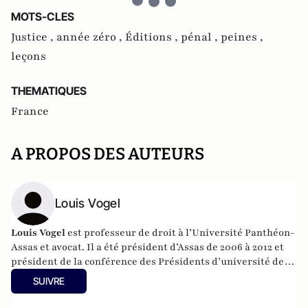
MOTS-CLES
Justice ,
année zéro ,
Éditions ,
pénal ,
peines ,
leçons
THEMATIQUES
France
A PROPOS DES AUTEURS
Louis Vogel
Louis Vogel
est professeur de droit à l’Université Panthéon-
Assas et avocat. Il a été président d’Assas de 2006 à 2012 et
président de la conférence des Présidents d’université de
2010 à 2012. Il est actuellement maire de Melun et président
SUIVRE
de la Communauté d’agglomération Melun Val de Seine.