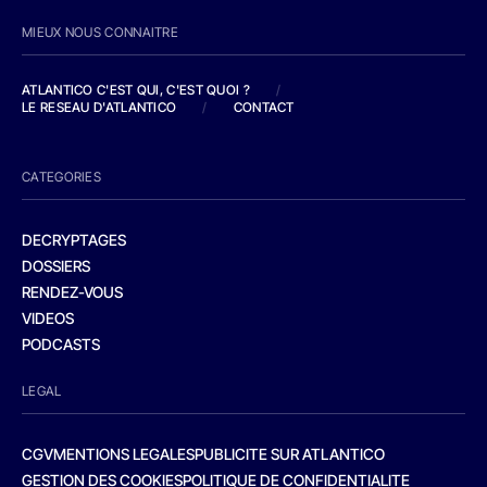
MIEUX NOUS CONNAITRE
ATLANTICO C'EST QUI, C'EST QUOI ?
/
LE RESEAU D'ATLANTICO
/
CONTACT
CATEGORIES
DECRYPTAGES
DOSSIERS
RENDEZ-VOUS
VIDEOS
PODCASTS
LEGAL
CGV
MENTIONS LEGALES
PUBLICITE SUR ATLANTICO
GESTION DES COOKIES
POLITIQUE DE CONFIDENTIALITE