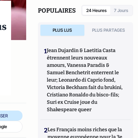
POPULAIRES
24 Heures
7 Jours
us
PLUS LUS
PLUS PARTAGES
1
Jean Dujardin & Laetitia Casta
étrennent leurs nouveaux
amours, Vanessa Paradis &
Samuel Benchetrit enterrent le
leur; Leonardo di Caprio fond,
Victoria Beckham fait du brukini,
Cristiano Ronaldo du bisco-fils;
Suri ex Cruise joue du
Shakespeare queer
SER
ogle
2
Les Français moins riches que la
moyenne européenne pour la 3e