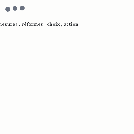
mesures ,
réformes ,
choix ,
action