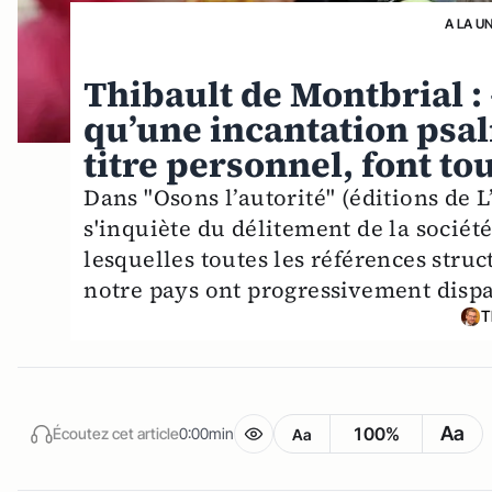
A LA U
Thibault de Montbrial :
qu’une incantation psal
titre personnel, font to
Dans "Osons l’autorité" (éditions de 
s'inquiète du délitement de la sociét
lesquelles toutes les références struct
notre pays ont progressivement disp
T
Aa
100%
Écoutez cet article
0:00min
Aa