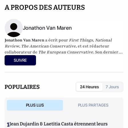
A PROPOS DES AUTEURS
Jonathon Van Maren
Jonathon Van Maren
a écrit pour
First Things
,
National
Review
,
The American Conservative
, et est rédacteur
collaborateur de
The European Conservative
. Son dernier
livre s'intitule
Prairie Lion : The Life & Times of Ted Byfield
.
SUIVRE
POPULAIRES
24 Heures
7 Jours
PLUS LUS
PLUS PARTAGES
1
Jean Dujardin & Laetitia Casta étrennent leurs