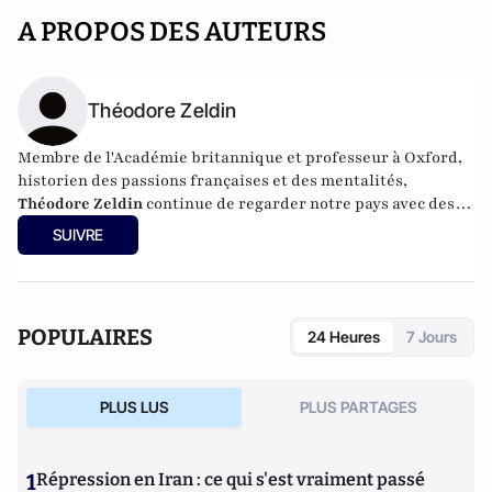
A PROPOS DES AUTEURS
Théodore Zeldin
Membre de l'Académie britannique et professeur à Oxford,
historien des passions françaises et des mentalités,
Théodore Zeldin
continue de regarder notre pays avec des
yeux de Chimère amoureux de la France et de sa culture du
SUIVRE
débat. Son dernier livre Les plaisirs cachés de la vie a été
publié en octobre 2014 chez Fayard.
POPULAIRES
24 Heures
7 Jours
PLUS LUS
PLUS PARTAGES
1
Répression en Iran : ce qui s'est vraiment passé