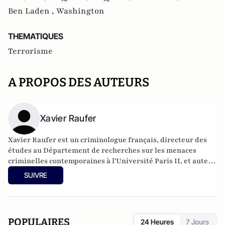
Ben Laden ,
Washington
THEMATIQUES
Terrorisme
A PROPOS DES AUTEURS
Xavier Raufer
Xavier Raufer est un criminologue français, directeur des
études au Département de recherches sur les menaces
criminelles contemporaines à l'
Université Paris II
, et auteur
de nombreux ouvrages sur le sujet. Dernier en date:
La
SUIVRE
criminalité organisée dans le chaos mondial : mafias,
triades, cartels, clans
. Il est directeur d'études, pôle
sécurité-défense-criminologie du Conservatoire National
des Arts et Métiers.
POPULAIRES
24 Heures
7 Jours