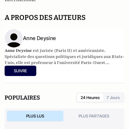
A PROPOS DES AUTEURS
Anne Deysine
Anne Deysine
est juriste (Paris II) et américaniste.
Spécialiste des questions politiques et juridiques aux Etats-
Unis, elle est professeur à l'université Paris-Ouest
Nanterre. Enseignant aussi à l'étranger, elle intervient
SUIVRE
régulièrement sur les ondes d'Europe 1, RFI, France 24,
LCI... Auteur de plusieurs ouvrages, dont "
La Cour suprême des
Etats-Unis
" aux éditions Dalloz,
ses travaux sont consultables sur son site
Internet :
deysine.com
.
POPULAIRES
24 Heures
7 Jours
PLUS LUS
PLUS PARTAGES