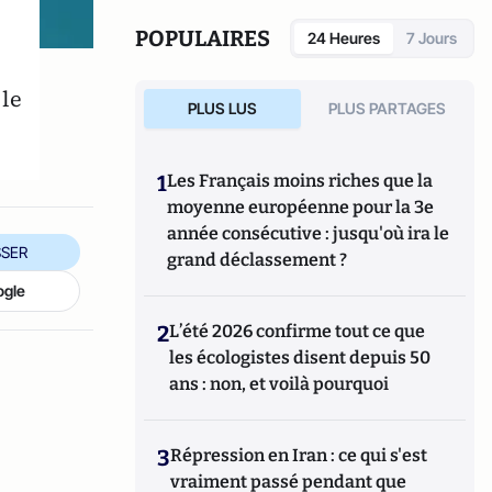
POPULAIRES
24 Heures
7 Jours
 le
PLUS LUS
PLUS PARTAGES
1
Les Français moins riches que la
moyenne européenne pour la 3e
année consécutive : jusqu'où ira le
SER
grand déclassement ?
ogle
2
L’été 2026 confirme tout ce que
les écologistes disent depuis 50
ans : non, et voilà pourquoi
3
Répression en Iran : ce qui s'est
vraiment passé pendant que