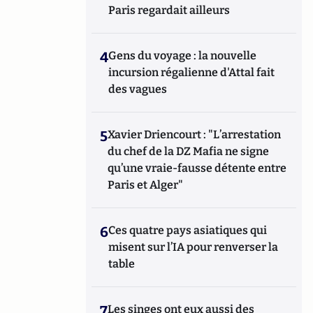
Paris regardait ailleurs
4
Gens du voyage : la nouvelle
incursion régalienne d'Attal fait
des vagues
5
Xavier Driencourt : "L’arrestation
du chef de la DZ Mafia ne signe
qu’une vraie-fausse détente entre
Paris et Alger"
6
Ces quatre pays asiatiques qui
misent sur l’IA pour renverser la
table
7
Les singes ont eux aussi des