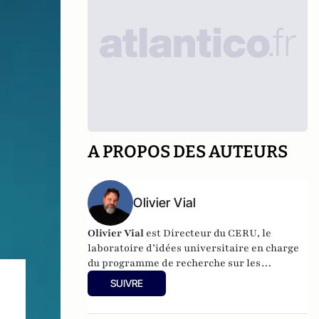
A PROPOS DES AUTEURS
Olivier Vial
Olivier Vial
est Directeur du
CERU
, le
laboratoire d’idées universitaire en charge
du programme de recherche sur les
radicalités. Il édite chaque semaine la
SUIVRE
Lettre des radicalités
.
Ses différentes
publications sont visibles en suivant
ce lien