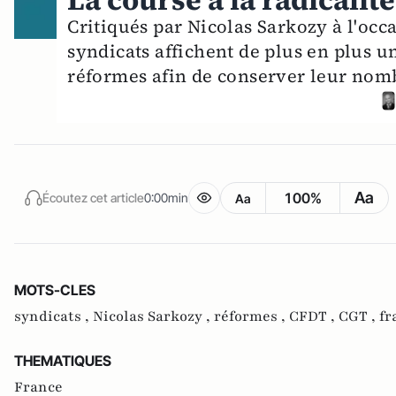
La course à la radicalit
Critiqués par Nicolas Sarkozy à l'occ
syndicats affichent de plus en plus 
réformes afin de conserver leur nom
Aa
100%
Écoutez cet article
0:00min
Aa
MOTS-CLES
syndicats ,
Nicolas Sarkozy ,
réformes ,
CFDT ,
CGT ,
fr
THEMATIQUES
France