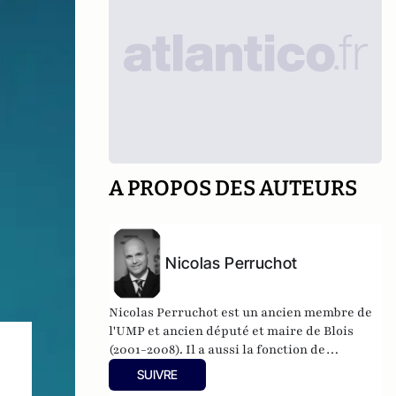
A PROPOS DES AUTEURS
Nicolas Perruchot
Nicolas Perruchot est un ancien membre de
l'UMP et ancien député et maire de Blois
(2001-2008). Il a aussi la fonction de
président du Conseil départemental de
SUIVRE
Loir-et-Cher. Nicolas Perruchot a dirigé une