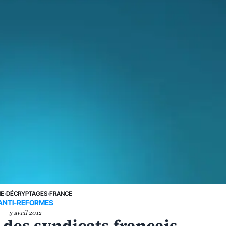
NE
›
DÉCRYPTAGES
›
FRANCE
ANTI-REFORMES
3 avril 2012