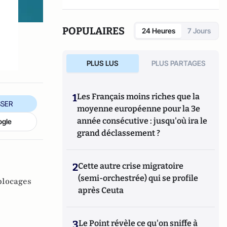
commission d'enquête parlementaire sur le
financement des syndicats. Son rapport,
pour la première fois dans l'histoire de la Ve
POPULAIRES
24 Heures
7 Jours
république, n'a pas été publié.
PLUS LUS
PLUS PARTAGES
1
Les Français moins riches que la
SER
moyenne européenne pour la 3e
année consécutive : jusqu'où ira le
ogle
grand déclassement ?
2
Cette autre crise migratoire
(semi-orchestrée) qui se profile
blocages
après Ceuta
3
Le Point révèle ce qu'on sniffe à