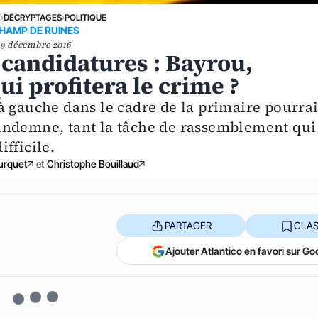
E
›
DÉCRYPTAGES
›
POLITIQUE
HAMP DE RUINES
9 décembre 2016
 candidatures : Bayrou,
i profitera le crime ?
à gauche dans le cadre de la primaire pourrai
te indemne, tant la tâche de rassemblement qui
fficile.
urquet
et
Christophe Bouillaud
PARTAGER
CLAS
Ajouter Atlantico en favori sur Go