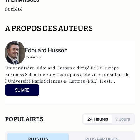
Société
A PROPOS DES AUTEURS
Edouard Husson
Historien
Universitaire, Edouard Husson a dirigé
ESCP Europe
Business School
de 2012 à 2014
puis a été vice-président de
l’Université Paris Sciences & Lettres (
PSL
). Il est
actuellement professeur à l’Institut Franco-Allemand
SUIVRE
d’Etudes Européennes (à l’Université de Cergy-Pontoise).
Spécialiste de l’histoire de l’Allemagne et de l’Europe, il
travaille en particulier sur la modernisation politique des
sociétés depuis la Révolution française. Il est l’auteur
POPULAIRES
24 Heures
7 Jours
d’ouvrages et de nombreux articles sur l’histoire de
l’Allemagne depuis la Révolution française, l’histoire des
mondialisations, l’histoire de la monnaie, l’histoire du
PLUS LUS
PLUS PARTAGES