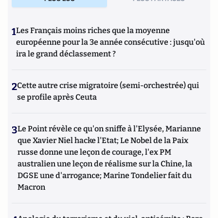
nazisme et des autres violences de masse au XXème siècle
ou l’histoire des relations internationales et des conflits
contemporains. Il écrit en ce moment une biographie de
1
Les Français moins riches que la moyenne
Benjamin Disraëli.
européenne pour la 3e année consécutive : jusqu'où
ira le grand déclassement ?
2
Cette autre crise migratoire (semi-orchestrée) qui
se profile après Ceuta
3
Le Point révèle ce qu'on sniffe à l'Elysée, Marianne
que Xavier Niel hacke l'Etat; Le Nobel de la Paix
russe donne une leçon de courage, l'ex PM
australien une leçon de réalisme sur la Chine, la
DGSE une d'arrogance; Marine Tondelier fait du
Macron