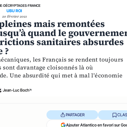
NE
›
DÉCRYPTAGES
›
FRANCE
UBU ROI
20 février 2021
é pleines mais remontées
usqu’à quand le gouverneme
trictions sanitaires absurdes
 ?
écaniques, les Français se rendent toujours
ls sont davantage cloisonnés là où
de. Une absurdité qui met à mal l'économie
Jean-Luc Boch
PARTAGER
CLAS
Ajouter Atlantico en favori sur Go