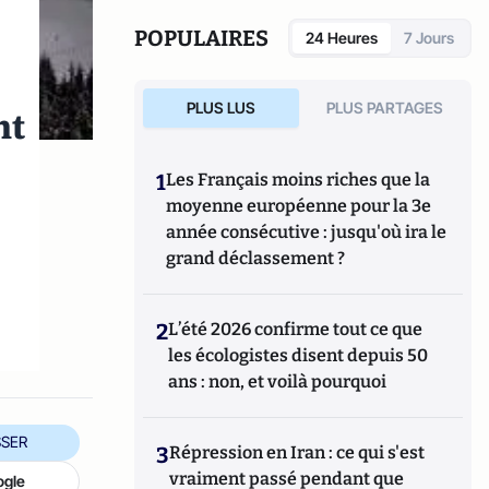
POPULAIRES
24 Heures
7 Jours
PLUS LUS
PLUS PARTAGES
nt
1
Les Français moins riches que la
moyenne européenne pour la 3e
année consécutive : jusqu'où ira le
grand déclassement ?
2
L’été 2026 confirme tout ce que
les écologistes disent depuis 50
ans : non, et voilà pourquoi
SER
3
Répression en Iran : ce qui s'est
vraiment passé pendant que
ogle