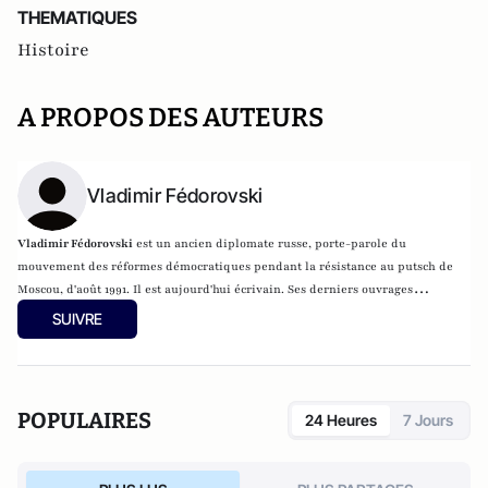
THEMATIQUES
Histoire
A PROPOS DES AUTEURS
Vladimir Fédorovski
Vladimir Fédorovski
est un ancien diplomate russe, porte-parole du
mouvement des réformes démocratiques pendant la résistance au putsch de
Moscou, d'août 1991. Il est aujourd'hui écrivain. Ses derniers ouvrages
s'intitulent :
Le Roman des espionnes
;
Poutine, l’itinéraire secret
et
La Magie
SUIVRE
de Moscou
, publiés aux Éditions du Rocher.
POPULAIRES
24 Heures
7 Jours