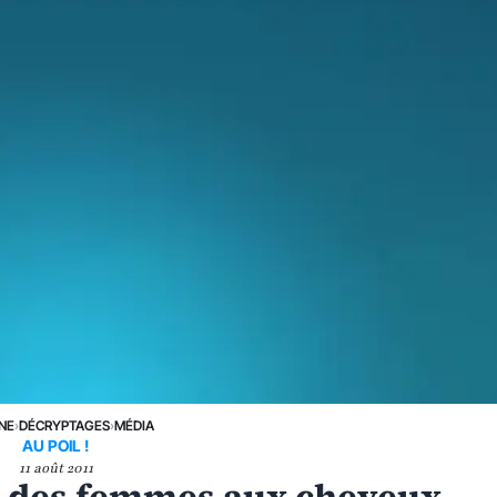
UNE
›
DÉCRYPTAGES
›
MÉDIA
AU POIL !
11 août 2011