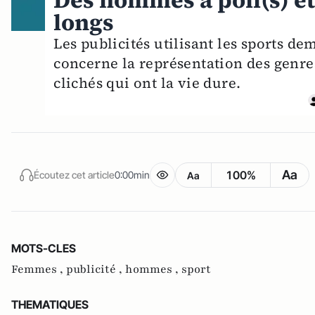
Des hommes à poil(s) e
longs
Les publicités utilisant les sports d
concerne la représentation des genre
clichés qui ont la vie dure.
Aa
100%
Écoutez cet article
0:00min
Aa
MOTS-CLES
Femmes ,
publicité ,
hommes ,
sport
THEMATIQUES