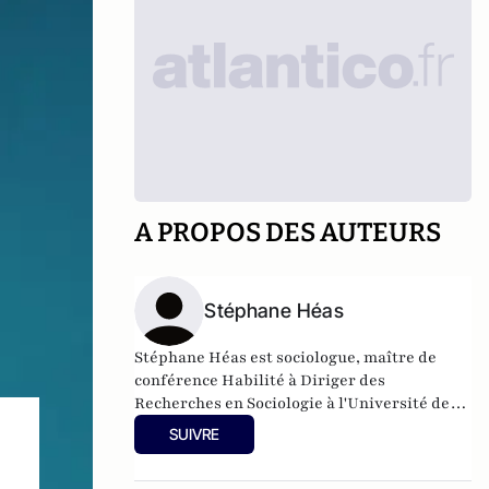
A PROPOS DES AUTEURS
Stéphane Héas
Stéphane Héas est sociologue, maître de
conférence Habilité à Diriger des
Recherches en Sociologie à l'
Université de
Rennes 2.
Il est co-directeur de la revue
SUIVRE
International Review on Sport and Violence
et vice-président de la Société Française en