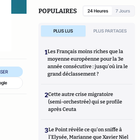
Sciences Humaines sur la Peau. Il a
également contribué au livre
Anthropologie,
POPULAIRES
24 Heures
7 Jours
mythologies et Histoire de la chevelure et de
la pilosité,
de Bertrand Lançon et Marie-
Hélène Delavaud-Roux.
PLUS LUS
PLUS PARTAGES
1
Les Français moins riches que la
moyenne européenne pour la 3e
année consécutive : jusqu'où ira le
SER
grand déclassement ?
ogle
2
Cette autre crise migratoire
(semi-orchestrée) qui se profile
après Ceuta
3
Le Point révèle ce qu'on sniffe à
l'Elysée, Marianne que Xavier Niel