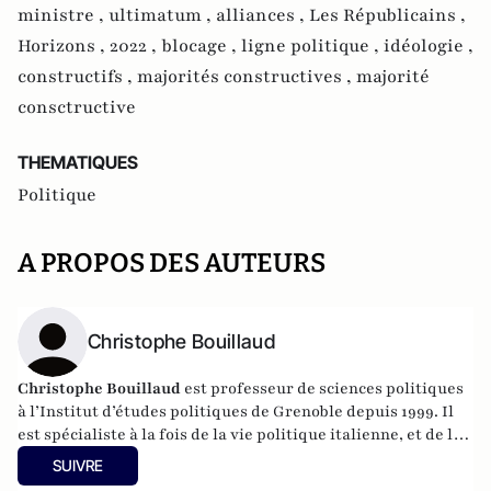
ministre ,
ultimatum ,
alliances ,
Les Républicains ,
Horizons ,
2022 ,
blocage ,
ligne politique ,
idéologie ,
constructifs ,
majorités constructives ,
majorité
consctructive
THEMATIQUES
Politique
A PROPOS DES AUTEURS
Christophe Bouillaud
Christophe Bouillaud
est professeur de sciences politiques
à l’Institut d’études politiques de Grenoble depuis 1999. Il
est spécialiste à la fois de la vie politique italienne, et de la
vie politique européenne, en particulier sous l’angle des
SUIVRE
partis.