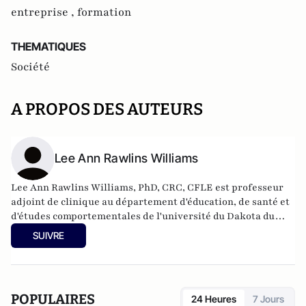
entreprise ,
formation
THEMATIQUES
Société
A PROPOS DES AUTEURS
Lee Ann Rawlins Williams
Lee Ann Rawlins Williams, PhD, CRC, CFLE est professeur
adjoint de clinique au département d'éducation, de santé et
d'études comportementales de l'université du Dakota du
Nord. Elle est directrice du programme de premier cycle en
SUIVRE
sciences de la réadaptation inclusive.
POPULAIRES
24 Heures
7 Jours