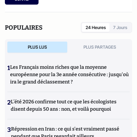
Fattah al-Sissi, le Bonaparte égyptien ? (VA Éditions, 2023)
POPULAIRES
24 Heures
7 Jours
PLUS LUS
PLUS PARTAGES
1
Les Français moins riches que la moyenne
européenne pour la 3e année consécutive : jusqu'où
ira le grand déclassement ?
2
L’été 2026 confirme tout ce que les écologistes
disent depuis 50 ans : non, et voilà pourquoi
3
Répression en Iran : ce qui s'est vraiment passé
pendant que Paris regardait ailleurs